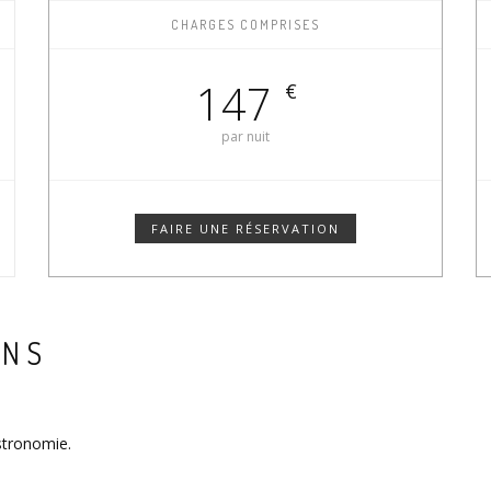
CHARGES COMPRISES
147
€
par nuit
FAIRE UNE RÉSERVATION
ONS
astronomie.