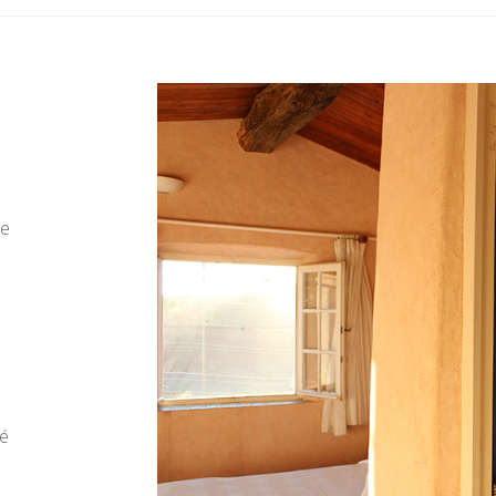
de
té