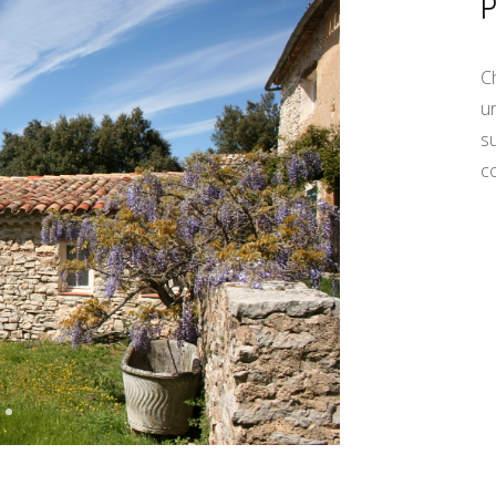
C
u
s
c