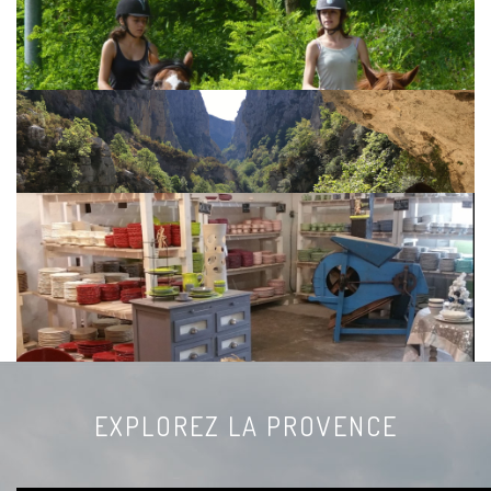
PROMENADE AVEC ÂNE
SUR PLACE
PRODUITS LOCAUX
SUR PLACE
EQUITATION
À 3KM
GORGES DU VERDON & LACS
À 20KM
EXPLOREZ LA PROVENCE
FAIENCERIE