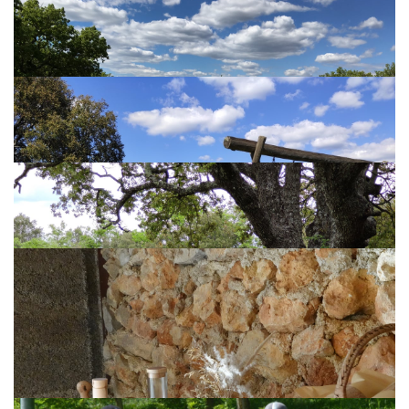
TENNIS
SUR PLACE
TENNIS
SUR PLACE
PÉTANQUE
SUR PLACE
DÉCOUVREZ LES ACTIVITÉS DE LA RÉGION
JEUX POUR ENFANTS
SUR PLACE