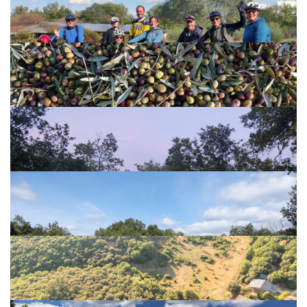
EVENEMENTS
SUR PLACE
MASSAGE & REFLEXOLOGIE
SUR PLACE
CIRCUITS VÉLO
SUR PLACE
HUILE D'OLIVE
SUR PLACE
MIEL & ABEILLE
SUR PLACE